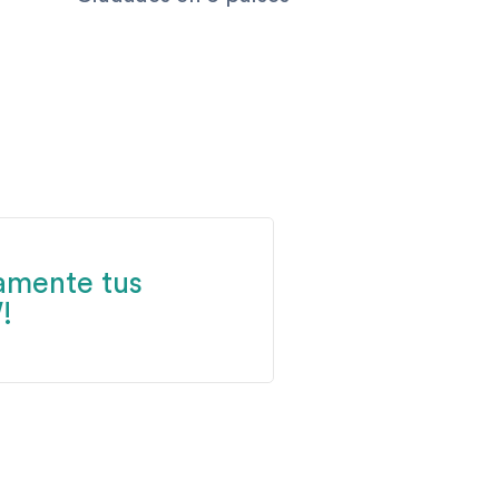
amente tus
!