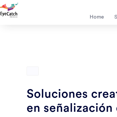
Skip to main content
Home
Main
navigatio
Soluciones crea
en señalización 