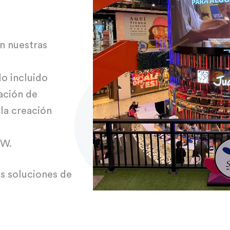
on nuestras
do incluido
lación de
 la creación
OW.
s soluciones de